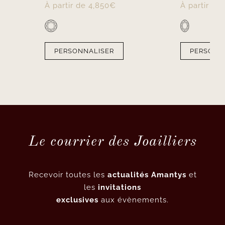
À partir de
4,850
€
À partir de
PERSONNALISER
PERSONN
Le courrier des Joailliers
Recevoir toutes les
actualités Amantys
et
les
invitations
exclusives
aux évènements.