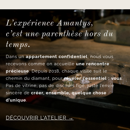
L’expérience Amantys,
c’est une parenthèse hors du
temps.
Dans un
appartement confidentiel
, nous vous
recevons comme on accueille
une rencontre
précieuse
. Depuis 2018, chaque visite suit le
chemin du diamant, pour
révéler l’essentiel : vous
.
Pas de vitrine, pas de discours figé, juste l’envie
sincère de
créer, ensemble, quelque chose
d’unique
.
DÉCOUVRIR L’ATELIER