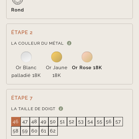
Rond
ÉTAPE 2

LA COULEUR DU MÉTAL
Or Blanc
Or Jaune
Or Rose 18K
palladié 18K
18K
ÉTAPE 7
LA TAILLE DE DOIGT
46
47
48
49
50
51
52
53
54
55
56
57
58
59
60
61
62