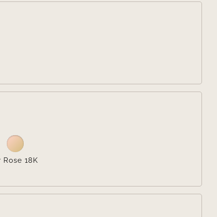


r Rose 18K