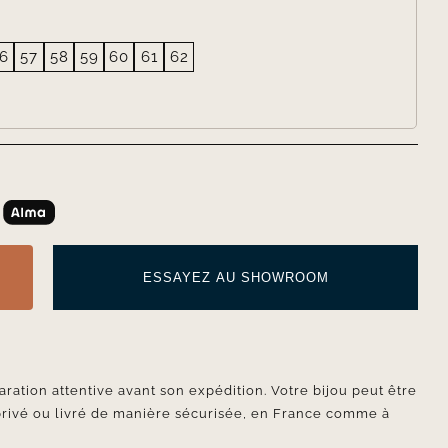
6
57
58
59
60
61
62
ESSAYEZ AU SHOWROOM
aration attentive avant son expédition. Votre bijou peut être
privé ou livré de manière sécurisée, en France comme à