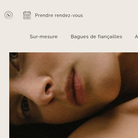
Passer
au
Prendre rendez-vous
contenu
Sur-mesure
Bagues de fiançailles
A