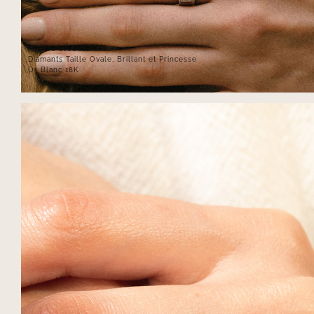
Montré avec :
Diamants Taille Ovale, Brillant et Princesse
Or Blanc 18K