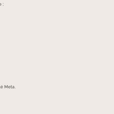
 ;
ité Meta
.