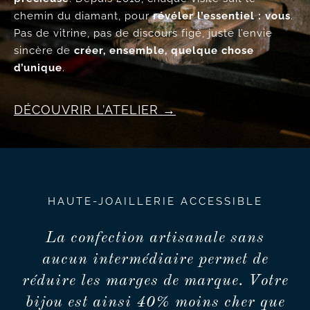
chemin du diamant, pour
révéler l’essentiel : vous
.
Pas de vitrine, pas de discours figé, juste l’envie
sincère de
créer, ensemble, quelque chose
d’unique
.
DÉCOUVRIR L’ATELIER
HAUTE-JOAILLERIE ACCESSIBLE
La confection artisanale sans
aucun intermédiaire permet de
réduire les marges de marque. Votre
bijou est ainsi 40% moins cher que