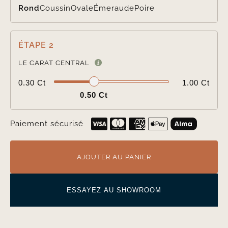
Rond
Coussin
Ovale
Émeraude
Poire
ÉTAPE 2

LE CARAT CENTRAL
0.30 Ct
1.00 Ct
0.50 Ct
Paiement sécurisé
AJOUTER AU PANIER
ESSAYEZ AU SHOWROOM