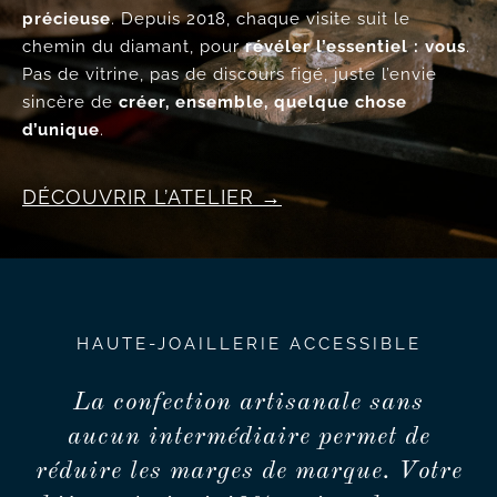
précieuse
. Depuis 2018, chaque visite suit le
chemin du diamant, pour
révéler l’essentiel : vous
.
Pas de vitrine, pas de discours figé, juste l’envie
sincère de
créer, ensemble, quelque chose
d’unique
.
DÉCOUVRIR L’ATELIER
HAUTE-JOAILLERIE ACCESSIBLE
La confection artisanale sans
aucun intermédiaire permet de
réduire les marges de marque. Votre