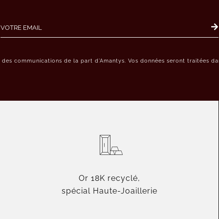
r des communications de la part d’Amantys. Vos données seront traitées dan
Or 18K recyclé,
spécial Haute-Joaillerie