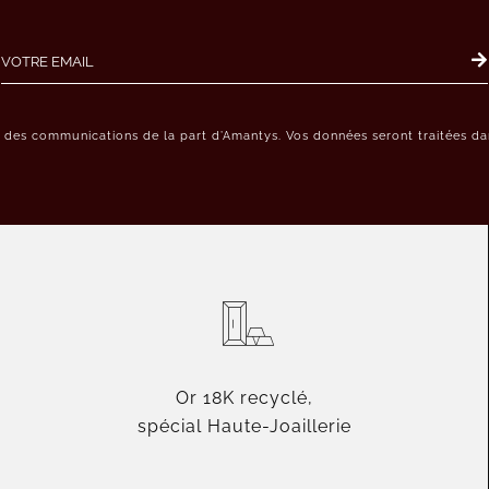
r des communications de la part d’Amantys. Vos données seront traitées dan
Or 18K recyclé,
spécial Haute-Joaillerie