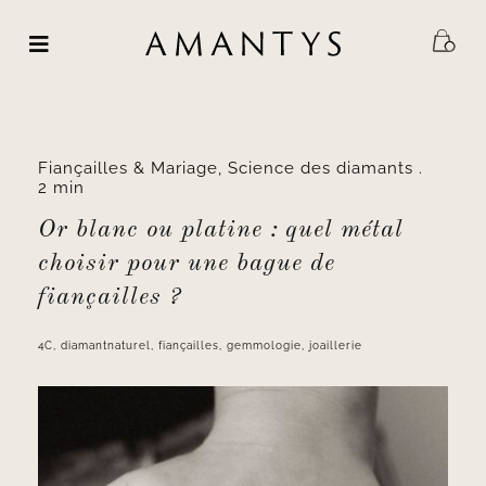
Passer
au
contenu
Fiançailles & Mariage
,
Science des diamants
.
2 min
Or blanc ou platine : quel métal
choisir pour une bague de
fiançailles ?
4C
,
diamantnaturel
,
fiançailles
,
gemmologie
,
joaillerie