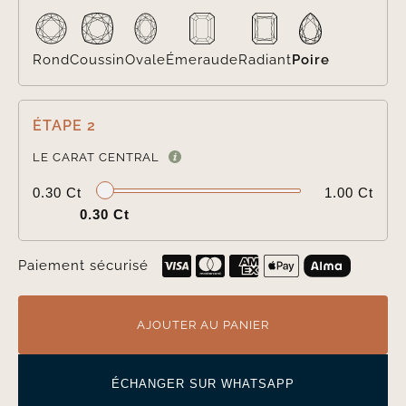
Rond
Coussin
Ovale
Émeraude
Radiant
Poire
ÉTAPE 2

LE CARAT CENTRAL
0.30 Ct
1.00 Ct
0.30 Ct
Paiement sécurisé
AJOUTER AU PANIER
ÉCHANGER SUR WHATSAPP