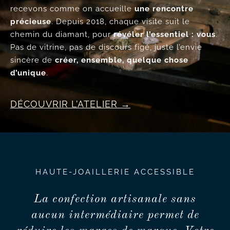
recevons comme on accueille
une rencontre
précieuse
. Depuis 2018, chaque visite suit le
chemin du diamant, pour
révéler l’essentiel : vous
.
Pas de vitrine, pas de discours figé, juste l’envie
sincère de
créer, ensemble, quelque chose
d’unique
.
DÉCOUVRIR L’ATELIER
HAUTE-JOAILLERIE ACCESSIBLE
La confection artisanale sans
aucun intermédiaire permet de