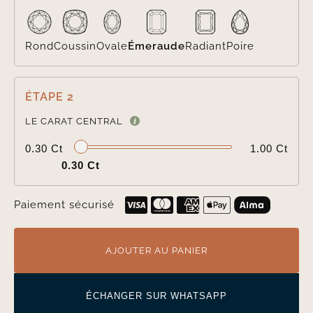
Rond
Coussin
Ovale
Émeraude
Radiant
Poire
ÉTAPE 2

LE CARAT CENTRAL
0.30 Ct
1.00 Ct
0.30 Ct
Paiement sécurisé
AJOUTER AU PANIER
ÉCHANGER SUR WHATSAPP