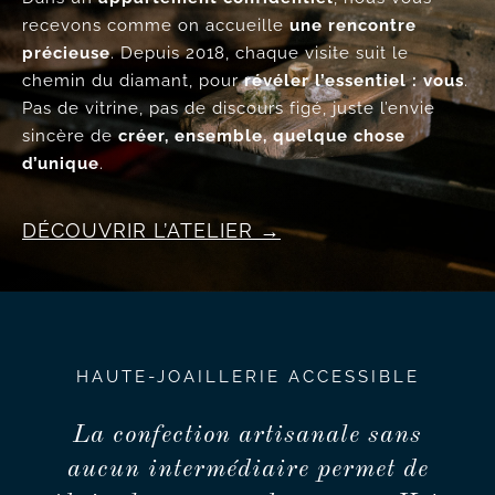
recevons comme on accueille
une rencontre
précieuse
. Depuis 2018, chaque visite suit le
chemin du diamant, pour
révéler l’essentiel : vous
.
Pas de vitrine, pas de discours figé, juste l’envie
sincère de
créer, ensemble, quelque chose
d’unique
.
DÉCOUVRIR L’ATELIER
HAUTE-JOAILLERIE ACCESSIBLE
La confection artisanale sans
aucun intermédiaire permet de