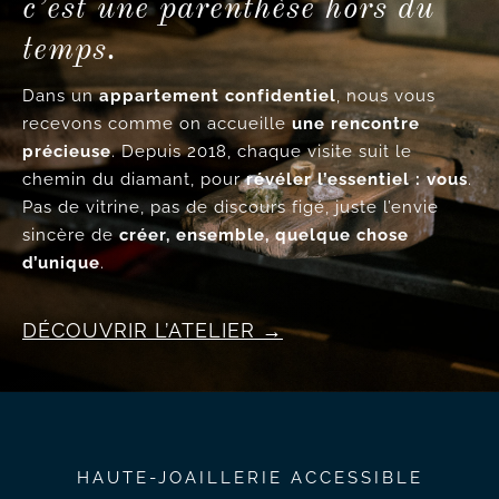
c’est une parenthèse hors du
temps.
Dans un
appartement confidentiel
, nous vous
recevons comme on accueille
une rencontre
précieuse
. Depuis 2018, chaque visite suit le
chemin du diamant, pour
révéler l’essentiel : vous
.
Pas de vitrine, pas de discours figé, juste l’envie
sincère de
créer, ensemble, quelque chose
d’unique
.
DÉCOUVRIR L’ATELIER
HAUTE-JOAILLERIE ACCESSIBLE