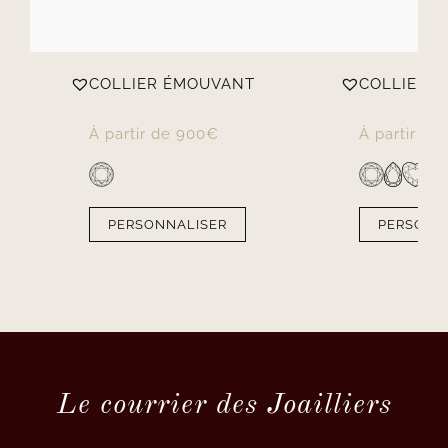
COLLIER ÉMOUVANT
COLLIER P
À partir de
900
€
À partir de
PERSONNALISER
PERSONN
Le courrier des Joailliers