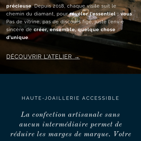
précieuse
. Depuis 2018, chaque visite suit le
chemin du diamant, pour
révéler l’essentiel : vous
.
Pas de vitrine, pas de discours figé, juste l’envie
sincère de
créer, ensemble, quelque chose
d’unique
.
DÉCOUVRIR L’ATELIER
HAUTE-JOAILLERIE ACCESSIBLE
La confection artisanale sans
aucun intermédiaire permet de
réduire les marges de marque. Votre