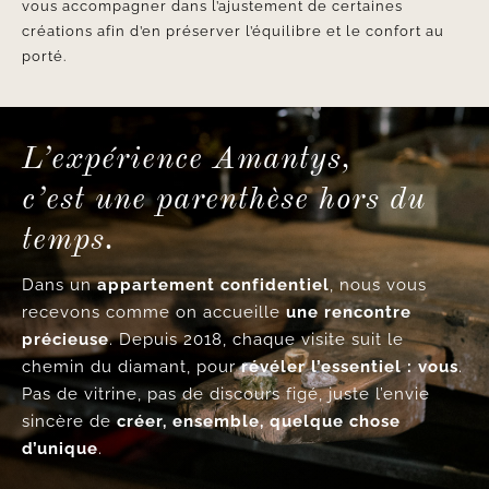
vous accompagner dans l’ajustement de certaines
créations afin d’en préserver l’équilibre et le confort au
porté.
L’expérience Amantys,
c’est une parenthèse hors du
temps.
Dans un
appartement confidentiel
, nous vous
recevons comme on accueille
une rencontre
précieuse
. Depuis 2018, chaque visite suit le
chemin du diamant, pour
révéler l’essentiel : vous
.
Pas de vitrine, pas de discours figé, juste l’envie
sincère de
créer, ensemble, quelque chose
d’unique
.