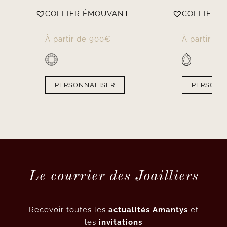
COLLIER ÉMOUVANT
COLLIER A
À partir de
900
€
À partir de
PERSONNALISER
PERSONN
Le courrier des Joailliers
Recevoir toutes les
actualités Amantys
et
les
invitations