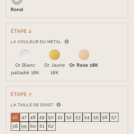
Rond
ÉTAPE 2

LA COULEUR DU MÉTAL
Or Blanc
Or Jaune
Or Rose 18K
palladié 18K
18K
ÉTAPE 7
LA TAILLE DE DOIGT
46
47
48
49
50
51
52
53
54
55
56
57
58
59
60
61
62