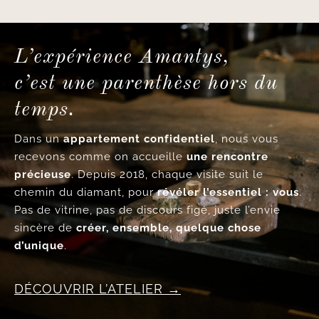
L’expérience Amantys,
c’est une parenthèse hors du
temps.
Dans un
appartement confidentiel
, nous vous
recevons comme on accueille
une rencontre
précieuse
. Depuis 2018, chaque visite suit le
chemin du diamant, pour
révéler l’essentiel : vous
.
Pas de vitrine, pas de discours figé, juste l’envie
sincère de
créer, ensemble, quelque chose
d’unique
.
DÉCOUVRIR L’ATELIER