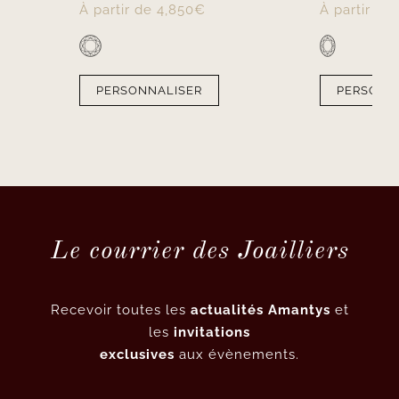
À partir de
4,850
€
À partir de
PERSONNALISER
PERSONN
Le courrier des Joailliers
Recevoir toutes les
actualités Amantys
et
les
invitations
exclusives
aux évènements.