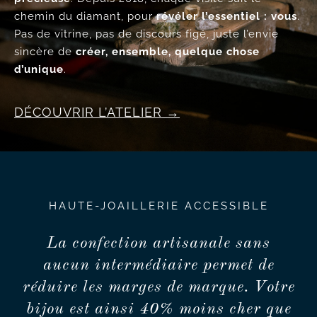
chemin du diamant, pour
révéler l’essentiel : vous
.
Pas de vitrine, pas de discours figé, juste l’envie
sincère de
créer, ensemble, quelque chose
d’unique
.
DÉCOUVRIR L’ATELIER
HAUTE-JOAILLERIE ACCESSIBLE
La confection artisanale sans
aucun intermédiaire permet de
réduire les marges de marque. Votre
bijou est ainsi 40% moins cher que