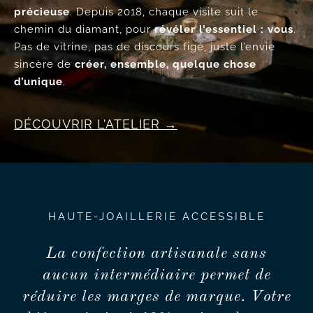
précieuse
. Depuis 2018, chaque visite suit le
chemin du diamant, pour
révéler l’essentiel : vous
.
Pas de vitrine, pas de discours figé, juste l’envie
sincère de
créer, ensemble, quelque chose
d’unique
.
DÉCOUVRIR L’ATELIER
HAUTE-JOAILLERIE ACCESSIBLE
La confection artisanale sans
aucun intermédiaire permet de
réduire les marges de marque. Votre