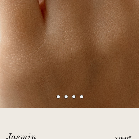
Jasmin
3,050
€