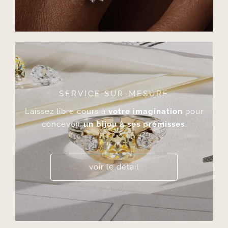
SERVICE SUR-MESURE
Laissez libre cours à
votre imagination
pour
concevoir
un bijou à ses prémisses
.
voir le détail