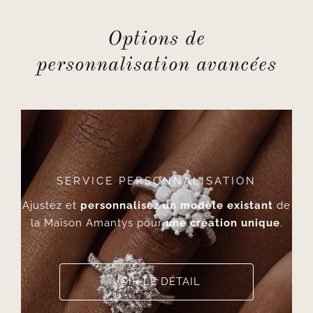
Options de
personnalisation avancées
SERVICE PERSONNALISATION
Ajustez et
personnalisez un modèle existant
de
la Maison Amantys pour
une création unique
.
VOIR LE DÉTAIL