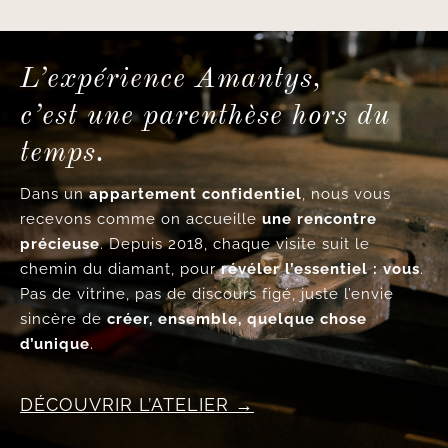
L’expérience Amantys,
c’est une parenthèse hors du
temps.
Dans un
appartement confidentiel
, nous vous
recevons comme on accueille
une rencontre
précieuse
. Depuis 2018, chaque visite suit le
chemin du diamant, pour
révéler l’essentiel : vous
.
Pas de vitrine, pas de discours figé, juste l’envie
sincère de
créer, ensemble, quelque chose
d’unique
.
DÉCOUVRIR L’ATELIER