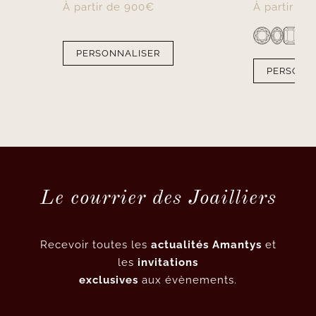
À partir de
900
€
À partir de
PERSONNALISER
PERSONN
Le courrier des Joailliers
Recevoir toutes les
actualités Amantys
et
les
invitations
exclusives
aux évènements.