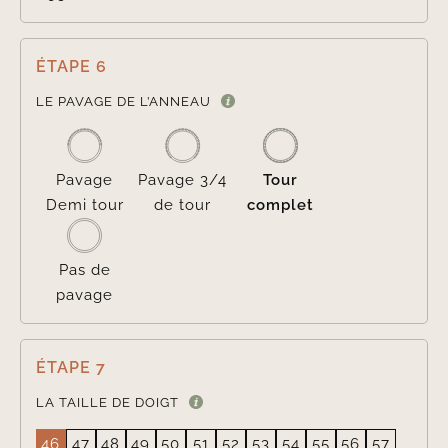
ÉTAPE 6

LE PAVAGE DE L’ANNEAU
Pavage
Pavage 3/4
Tour
Demi tour
de tour
complet
Pas de
pavage
ÉTAPE 7
LA TAILLE DE DOIGT
46
47
48
49
50
51
52
53
54
55
56
57