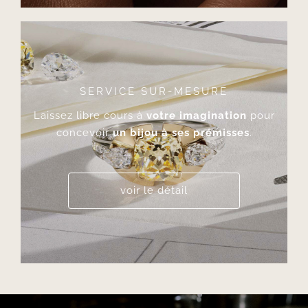
SERVICE SUR-MESURE
Laissez libre cours à
votre imagination
pour
concevoir
un bijou à ses prémisses
.
voir le détail