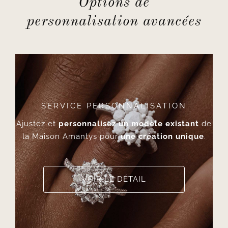
Options de
personnalisation avancées
SERVICE PERSONNALISATION
Ajustez et
personnalisez un modèle existant
de
la Maison Amantys pour
une création unique
.
VOIR LE DÉTAIL