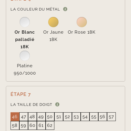

LA COULEUR DU MÉTAL
Or Blanc
Or Jaune
Or Rose 18K
palladié
18K
18K
Platine
950/1000
ÉTAPE 7
LA TAILLE DE DOIGT
46
47
48
49
50
51
52
53
54
55
56
57
58
59
60
61
62