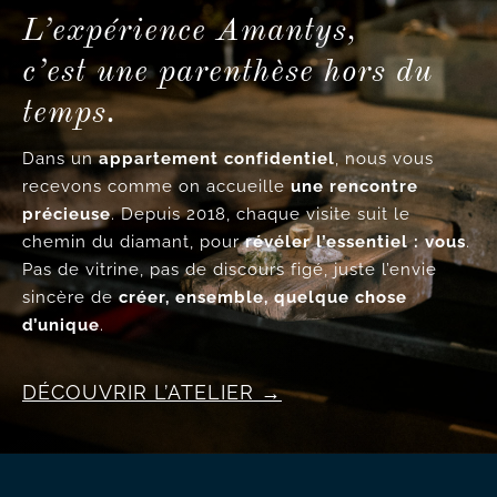
L’expérience Amantys,
c’est une parenthèse hors du
temps.
Dans un
appartement confidentiel
, nous vous
recevons comme on accueille
une rencontre
précieuse
. Depuis 2018, chaque visite suit le
chemin du diamant, pour
révéler l’essentiel : vous
.
Pas de vitrine, pas de discours figé, juste l’envie
sincère de
créer, ensemble, quelque chose
d’unique
.
DÉCOUVRIR L’ATELIER