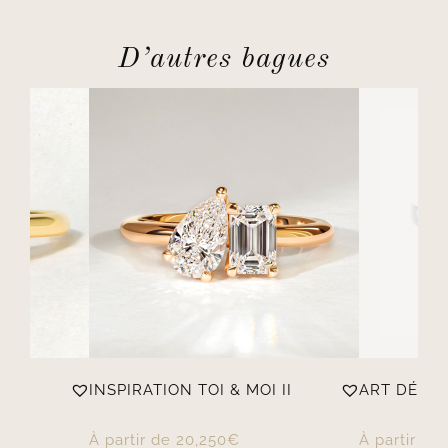
D’autres bagues
 I
INSPIRATION TOI & MOI II
ART DÉCO
À partir de
20,250
€
À partir de