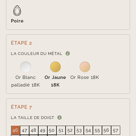
Poire
ÉTAPE 2

LA COULEUR DU MÉTAL
Or Blanc
Or Jaune
Or Rose 18K
palladié 18K
18K
ÉTAPE 7
LA TAILLE DE DOIGT
46
47
48
49
50
51
52
53
54
55
56
57