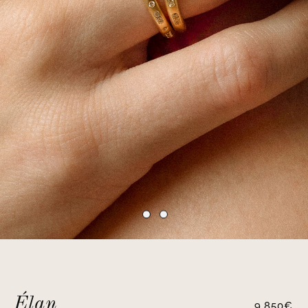
Élan
9,850
€