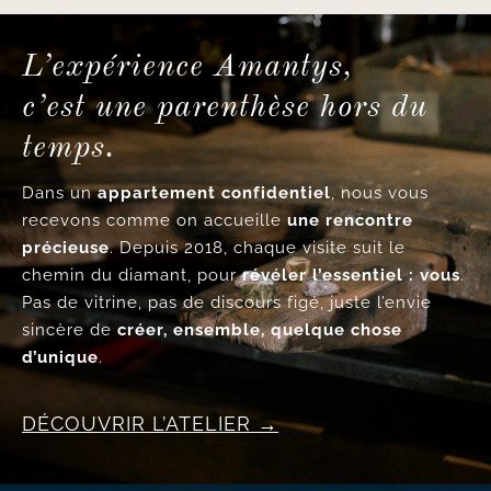
L’expérience Amantys,
c’est une parenthèse hors du
temps.
Dans un
appartement confidentiel
, nous vous
recevons comme on accueille
une rencontre
précieuse
. Depuis 2018, chaque visite suit le
chemin du diamant, pour
révéler l’essentiel : vous
.
Pas de vitrine, pas de discours figé, juste l’envie
sincère de
créer, ensemble, quelque chose
d’unique
.
DÉCOUVRIR L’ATELIER