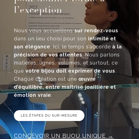
l’exception
Nous vous accueillons
sur rendez-vous
dans un lieu choisi pour son
intimité et
son élégance
. Ici, le temps s’accorde
à la
précision de vos attentes
. Nous parlons
matières, lignes, volumes, et surtout, ce
que
votre bijou doit exprimer de vous
.
Chaque création est une
œuvre
d’équilibre, entre maîtrise joaillière et
émotion vraie
.
LES ÉTAPES DU SUR-MESURE
CONCEVOIR UN BIJOU UNIQUE