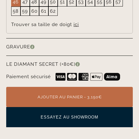
46
47
48
49
50
51
52
53
54
55
56
57
58
59
60
61
62
Trouver sa taille de doigt
ici
GRAVURE
LE DIAMANT SECRET (+80€)
Paiement sécurisé
AJOUTER AU PANIER - 3,150€
ESSAYEZ AU SHOWROOM