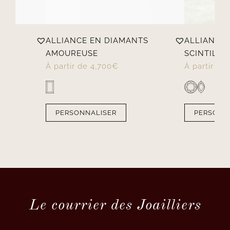
TS
ALLIANCE EN DIAMANTS
ALLIANCE
AMOUREUSE
SCINTILLA
À partir de
4,700
€
À partir de
PERSONNALISER
PERSONN
Le courrier des Joailliers