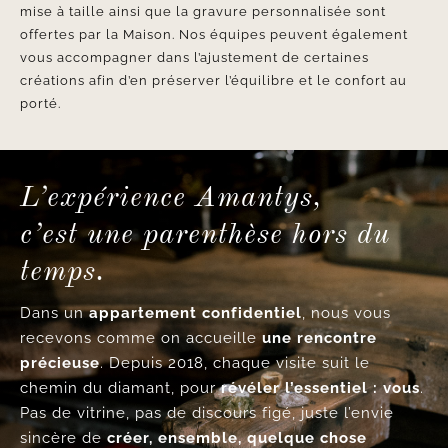
mise à taille ainsi que la gravure personnalisée sont
offertes par la Maison. Nos équipes peuvent également
vous accompagner dans l’ajustement de certaines
créations afin d’en préserver l’équilibre et le confort au
porté.
L’expérience Amantys,
c’est une parenthèse hors du
temps.
Dans un
appartement confidentiel
, nous vous
recevons comme on accueille
une rencontre
précieuse
. Depuis 2018, chaque visite suit le
chemin du diamant, pour
révéler l’essentiel : vous
.
Pas de vitrine, pas de discours figé, juste l’envie
sincère de
créer, ensemble, quelque chose