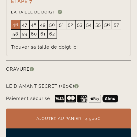
ÉTAPE 7
LA TAILLE DE DOIGT
46
47
48
49
50
51
52
53
54
55
56
57
58
59
60
61
62
Trouver sa taille de doigt
ici
GRAVURE
LE DIAMANT SECRET (+80€)
Paiement sécurisé
AJOUTER AU PANIER - 4,900€