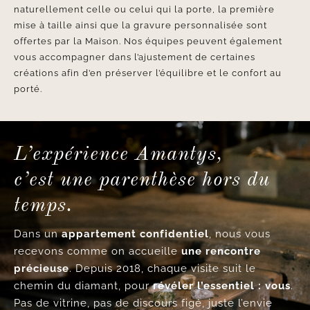
naturellement celle ou celui qui la porte, la première
mise à taille ainsi que la gravure personnalisée sont
offertes par la Maison. Nos équipes peuvent également
vous accompagner dans l’ajustement de certaines
créations afin d’en préserver l’équilibre et le confort au
porté.
L’expérience Amantys,
c’est une parenthèse hors du
temps.
Dans un
appartement confidentiel
, nous vous
recevons comme on accueille
une rencontre
précieuse
. Depuis 2018, chaque visite suit le
chemin du diamant, pour
révéler l’essentiel : vous
.
Pas de vitrine, pas de discours figé, juste l’envie