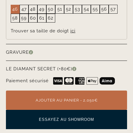
46
47
48
49
50
51
52
53
54
55
56
57
58
59
60
61
62
Trouver sa taille de doigt
ici
GRAVURE
LE DIAMANT SECRET (+80€)
Paiement sécurisé
AJOUTER AU PANIER - 2,050€
ESSAYEZ AU SHOWROOM