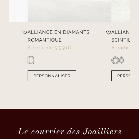
TS
ALLIANCE EN DIAMANTS
ALLIANCE
ROMANTIQUE
SCINTILLA
À partir de
5,550
€
À partir de
PERSONNALISER
PERSONN
Le courrier des Joailliers