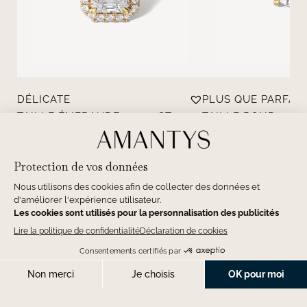
DÉLICATE
PLUS QUE PARFAIT
TAILLE ÉMERAUDE - 0.40 CT
TAILLE ROND - 0.3
À partir de
3,450
€
À partir de
2,950
€
PERSONNALISER
PERSONNALISER
PRENDRE RENDEZ-VOUS
PLONGEZ DANS LA MAGIE DU DIAMANT