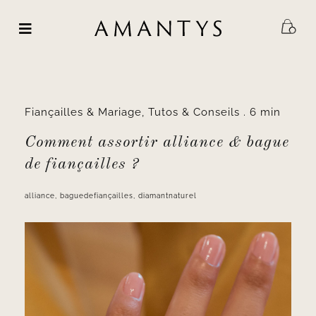
Passer
au
contenu
Fiançailles & Mariage
,
Tutos & Conseils
.
6 min
Comment assortir alliance & bague
de fiançailles ?
alliance
,
baguedefiançailles
,
diamantnaturel