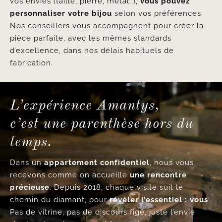
vos envies (taille, pierre, métal…),
vous pouvez
personnaliser votre bijou
selon vos préférences.
Nos conseillers vous accompagnent pour créer la
pièce parfaite, avec les mêmes standards
d’excellence, dans nos délais habituels de
fabrication.
L’expérience Amantys,
c’est une parenthèse hors du
temps.
Dans un
appartement confidentiel
, nous vous
recevons comme on accueille
une rencontre
précieuse
. Depuis 2018, chaque visite suit le
chemin du diamant, pour
révéler l’essentiel : vous
.
Pas de vitrine, pas de discours figé, juste l’envie