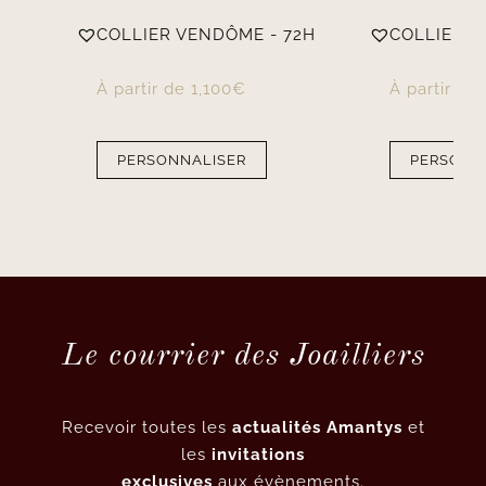
COLLIER VENDÔME - 72H
COLLIER PR
À partir de
1,100
€
À partir de
PERSONNALISER
PERSONN
Le courrier des Joailliers
Recevoir toutes les
actualités Amantys
et
les
invitations
exclusives
aux évènements.