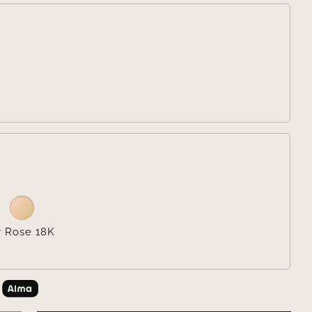


r Rose 18K