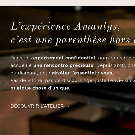
L’expérience Amantys,
c’est une parenthèse hors
Dans un
appartement confidentiel
, nous vous re
accueille
une rencontre précieuse
. Depuis 2018, ch
du diamant, pour
révéler l’essentiel : vous
.
Pas de vitrine, pas de discours figé, juste l’envie si
quelque chose d’unique
.
DÉCOUVRIR L’ATELIER