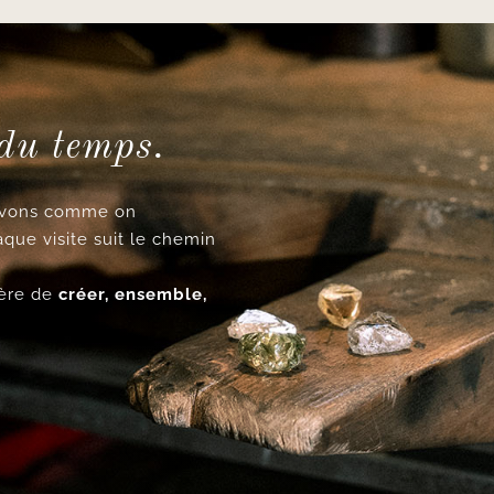
 du temps.
cevons comme on
aque visite suit le chemin
ncère de
créer, ensemble,