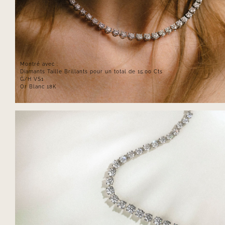
Montré avec :
Diamants Taille Brillants pour un total de 15.00 Cts
G/H VS1
Or Blanc 18K