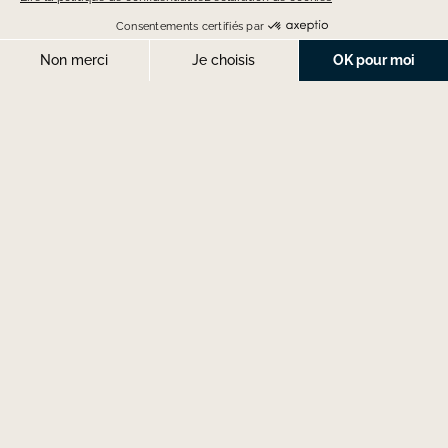
À partir de
1,390
€
0.18 Carat - Or Blanc 18K