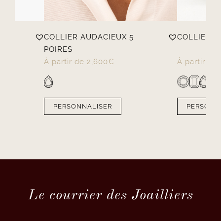
COLLIER AUDACIEUX 5
COLLIER D
POIRES
À partir de
2,600
€
À partir de
PERSONNALISER
PERSONN
Le courrier des Joailliers