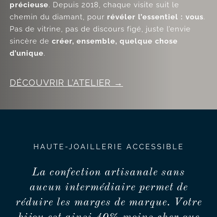
précieuse
. Depuis 2018, chaque visite suit le
chemin du diamant, pour
révéler l’essentiel : vous
.
Pas de vitrine, pas de discours figé, juste l’envie
sincère de
créer, ensemble, quelque chose
d’unique
.
DÉCOUVRIR L’ATELIER
HAUTE-JOAILLERIE ACCESSIBLE
La confection artisanale sans
aucun intermédiaire permet de
réduire les marges de marque. Votre