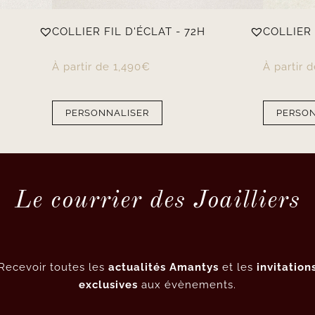
COLLIER FIL D'ÉCLAT - 72H
COLLIER 
À partir de
1,490
€
À partir 
PERSONNALISER
PERSON
Le courrier des Joailliers
Recevoir toutes les
actualités Amantys
et les
invitation
exclusives
aux évènements.