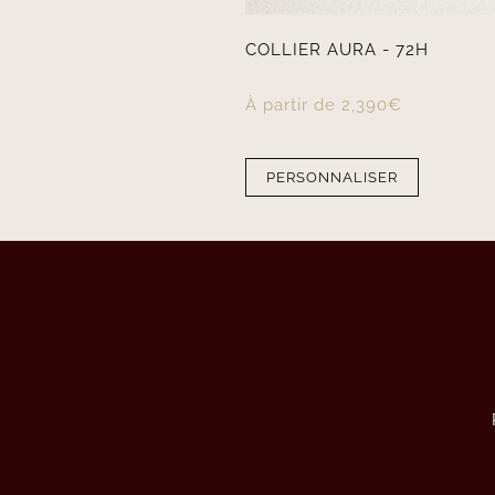
COLLIER AURA - 72H
À partir de
2,390
€
PERSONNALISER