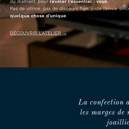
du diamant, pour
révéler l’essentiel : vous
.
Pas de vitrine, pas de discours figé, juste l’envie si
quelque chose d’unique
.
DÉCOUVRIR L’ATELIER
La confection 
les marges de 
joaill