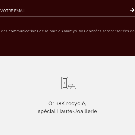
r des communications de la part d’Amantys. Vos données seront traitées dan
Or 18K recyclé,
spécial Haute-Joaillerie