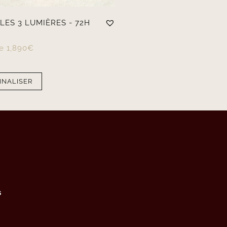
LES 3 LUMIÈRES - 72H
de
1,890
€
NALISER
s