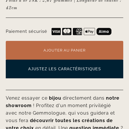
Poids d’or 18K : 2,67 grammes | Longueur de chaîne :
42cm
Paiement sécurisé
AJOUTER AU PANIER
AJUSTEZ LES CARACTÉRISTIQUES
Venez essayer ce
bijou
directement dans
notre
showroom
! Profitez d'un moment privilégié
avec notre Gemmologue, qui vous guidera et
vous fera
découvrir toutes les créations de
votre choix
en détail. Une
question immédiate
?