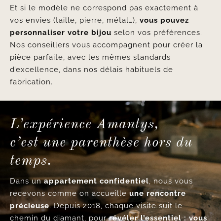
Et si le modèle ne correspond pas exactement à
vos envies (taille, pierre, métal…),
vous pouvez
personnaliser votre bijou
selon vos préférences.
Nos conseillers vous accompagnent pour créer la
pièce parfaite, avec les mêmes standards
d’excellence, dans nos délais habituels de
fabrication.
L’expérience Amantys,
c’est une parenthèse hors du
temps.
Dans un
appartement confidentiel
, nous vous
recevons comme on accueille
une rencontre
précieuse
. Depuis 2018, chaque visite suit le
chemin du diamant, pour
révéler l’essentiel : vous
.