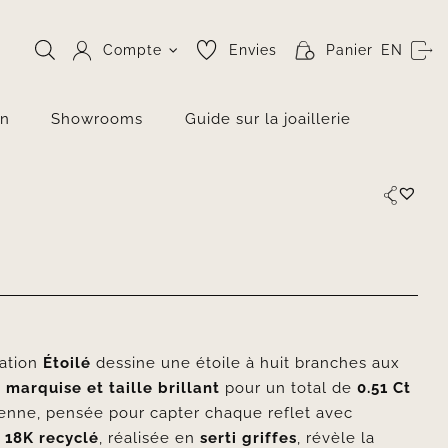
Compte
Envies
Panier
EN
on
Showrooms
Guide sur la joaillerie
éation
Étoilé
dessine une étoile à huit branches aux
 marquise et taille brillant
pour un total de
0.51 Ct
ienne, pensée pour capter chaque reflet avec
 18K recyclé
, réalisée en
serti griffes
, révèle la