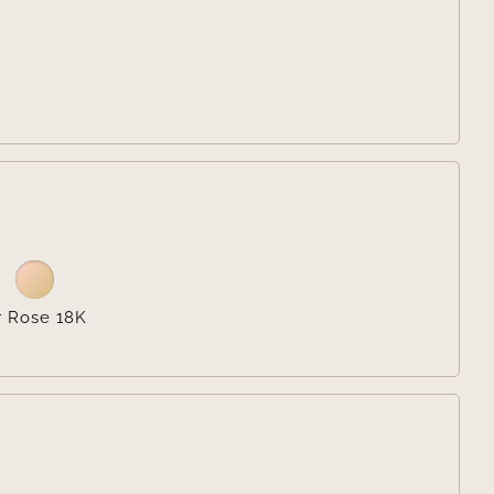


r Rose 18K
