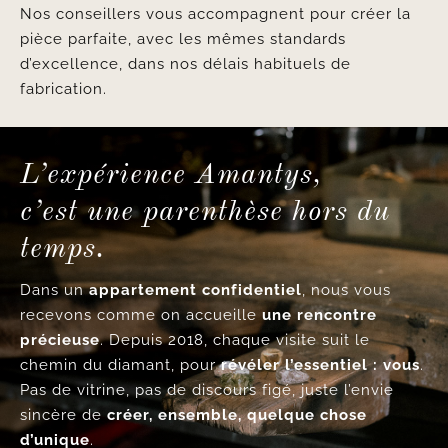
Nos conseillers vous accompagnent pour créer la
pièce parfaite, avec les mêmes standards
d’excellence, dans nos délais habituels de
fabrication.
L’expérience Amantys,
c’est une parenthèse hors du
temps.
Dans un
appartement confidentiel
, nous vous
recevons comme on accueille
une rencontre
précieuse
. Depuis 2018, chaque visite suit le
chemin du diamant, pour
révéler l’essentiel : vous
.
Pas de vitrine, pas de discours figé, juste l’envie
sincère de
créer, ensemble, quelque chose
d’unique
.