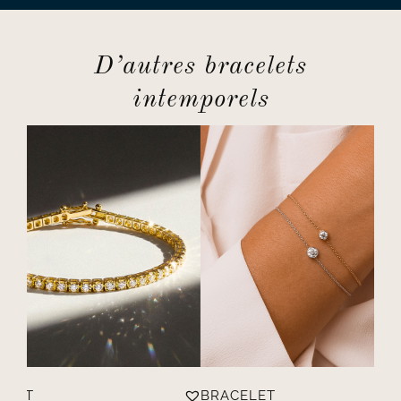
D’autres bracelets
intemporels
ELET
BRACELET