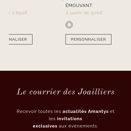
RE
ÉMOUVANT
tir de
2,850
€
À partir de
500
€
RSONNALISER
PERSONNALISER
Le courrier des Joailliers
Recevoir toutes les
actualités Amantys
et
les
invitations
exclusives
aux évènements.