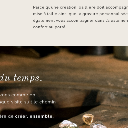
Parce qu’une création joaillière doit accompagn
mise à taille ainsi que la gravure personnalisé
également vous accompagner dans l’ajustement d
confort au porté.
 du temps.
cevons comme on
aque visite suit le chemin
ncère de
créer, ensemble,