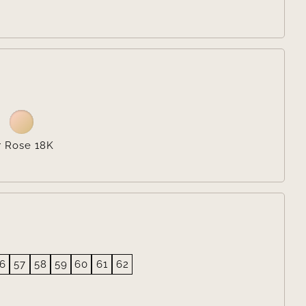

r Rose 18K
6
57
58
59
60
61
62