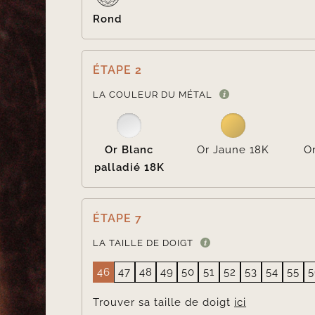
Rond
ÉTAPE 2
LA COULEUR DU MÉTAL
Or Blanc
Or Jaune 18K
O
palladié 18K
ÉTAPE 7
LA TAILLE DE DOIGT
46
47
48
49
50
51
52
53
54
55
5
Trouver sa taille de doigt
ici