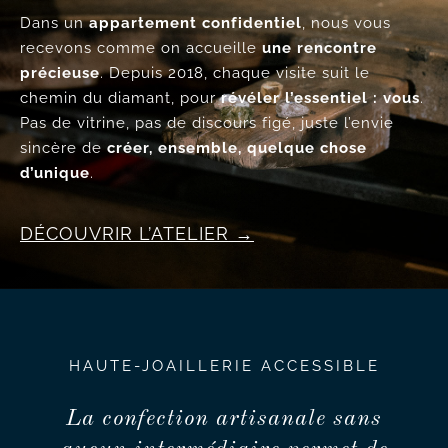
Dans un
appartement confidentiel
, nous vous
recevons comme on accueille
une rencontre
précieuse
. Depuis 2018, chaque visite suit le
chemin du diamant, pour
révéler l’essentiel : vous
.
Pas de vitrine, pas de discours figé, juste l’envie
sincère de
créer, ensemble, quelque chose
d’unique
.
DÉCOUVRIR L’ATELIER
HAUTE-JOAILLERIE ACCESSIBLE
La confection artisanale sans