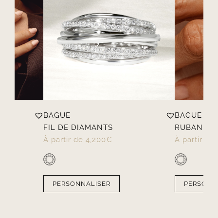
BAGUE
BAGUE
FIL DE DIAMANTS
RUBAN
À partir de
4,200
€
À partir de
PERSONNALISER
PERSONN