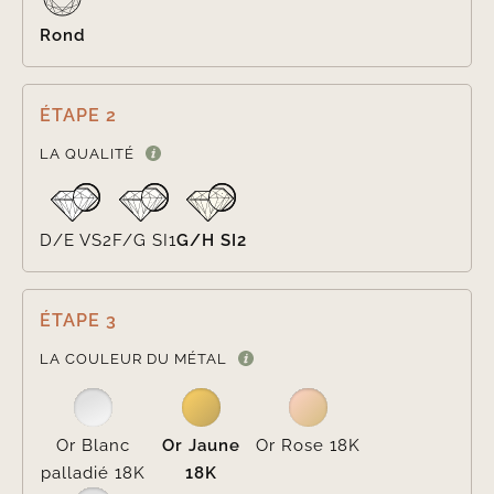
Rond
ÉTAPE 2

LA QUALITÉ
D/E VS2
F/G SI1
G/H SI2
ÉTAPE 3

LA COULEUR DU MÉTAL
Or Blanc
Or Jaune
Or Rose 18K
palladié 18K
18K