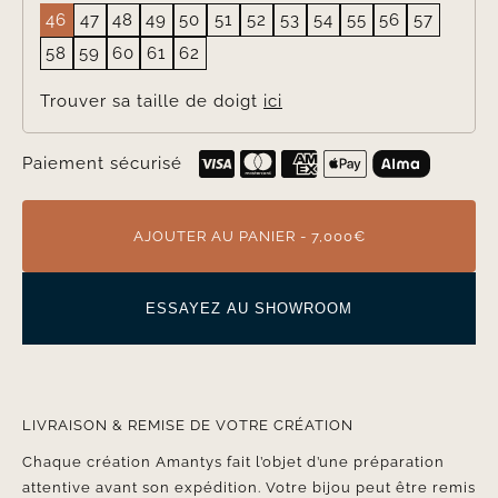
46
47
48
49
50
51
52
53
54
55
56
57
58
59
60
61
62
Trouver sa taille de doigt
ici
Paiement sécurisé
AJOUTER AU PANIER - 7,000€
ESSAYEZ AU SHOWROOM
LIVRAISON & REMISE DE VOTRE CRÉATION
Chaque création Amantys fait l’objet d’une préparation
attentive avant son expédition. Votre bijou peut être remis