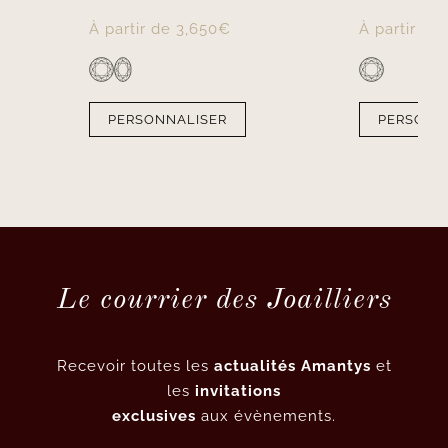
À partir de
3,650
€
À partir de
PERSONNALISER
PERSONN
Le courrier des Joailliers
Recevoir toutes les
actualités Amantys
et
les
invitations
exclusives
aux évènements.