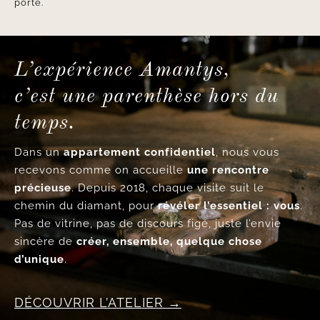
porté.
L’expérience Amantys,
c’est une parenthèse hors du
temps.
Dans un
appartement confidentiel
, nous vous
recevons comme on accueille
une rencontre
précieuse
. Depuis 2018, chaque visite suit le
chemin du diamant, pour
révéler l’essentiel : vous
.
Pas de vitrine, pas de discours figé, juste l’envie
sincère de
créer, ensemble, quelque chose
d’unique
.
DÉCOUVRIR L’ATELIER