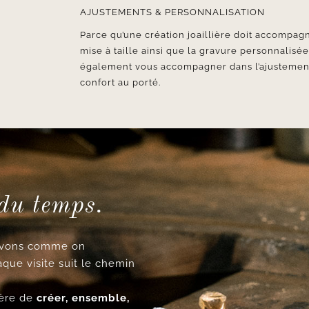
AJUSTEMENTS & PERSONNALISATION
Parce qu’une création joaillière doit accompagn
mise à taille ainsi que la gravure personnalisé
également vous accompagner dans l’ajustement d
confort au porté.
 du temps.
cevons comme on
aque visite suit le chemin
ncère de
créer, ensemble,