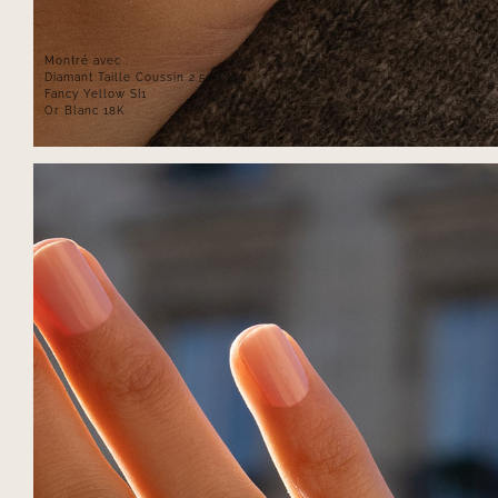
Montré avec :
Diamant Taille Coussin 2.50 Cts
Fancy Yellow SI1
Or Blanc 18K