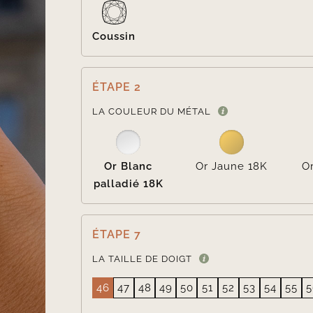
Coussin
ÉTAPE 2
LA COULEUR DU MÉTAL
Or Blanc
Or Jaune 18K
O
palladié 18K
ÉTAPE 7
LA TAILLE DE DOIGT
46
47
48
49
50
51
52
53
54
55
5