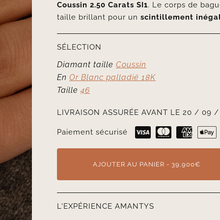
Coussin
2.50 Carats SI1
. Le corps de bagu
taille brillant pour un
scintillement inéga
SÉLECTION
Diamant taille
Coussin
En
Or Blanc palladié 18K
Taille
46
LIVRAISON ASSURÉE AVANT LE 20 / 09 /
Paiement sécurisé
AJOUTER AU PANIER - 39,900€
L'EXPÉRIENCE AMANTYS