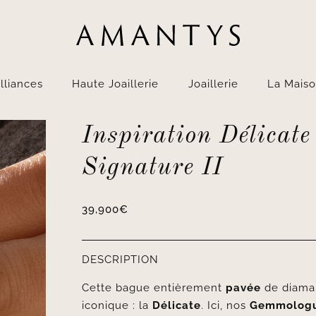
lliances
Haute Joaillerie
Joaillerie
La Mais
Inspiration Délicate
Signature II
39,900
€
DESCRIPTION
Cette bague entièrement
pavée
de diaman
iconique : la
Délicate
. Ici, nos
Gemmolog