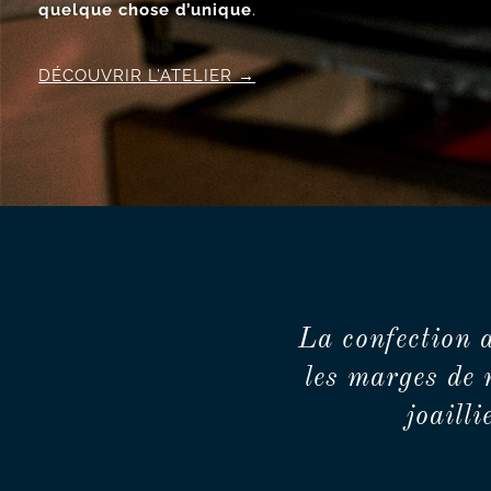
quelque chose d’unique
.
DÉCOUVRIR L’ATELIER
La confection 
les marges de 
joaill