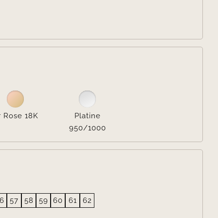

r Rose 18K
Platine
950/1000
6
57
58
59
60
61
62