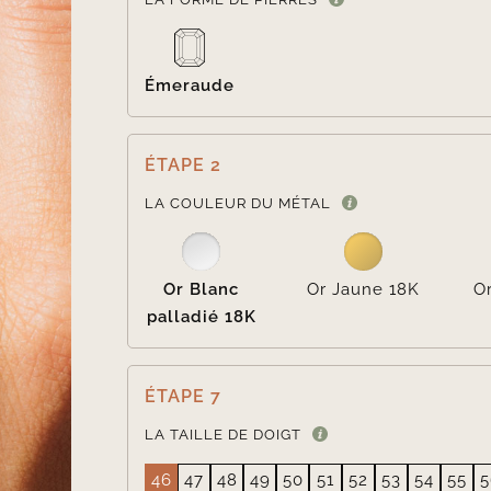
Émeraude
ÉTAPE 2
LA COULEUR DU MÉTAL
Or Blanc
Or Jaune 18K
O
palladié 18K
ÉTAPE 7
LA TAILLE DE DOIGT
46
47
48
49
50
51
52
53
54
55
5