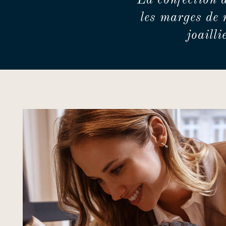
La confection 
les marges de 
joaill