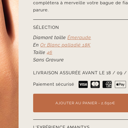
complétera à merveille votre bague de fia
parure.
SÉLECTION
Diamant taille
Émeraude
En
Or Blanc palladié 18K
Taille
46
Sans Gravure
LIVRAISON ASSURÉE AVANT LE 18 / 09 /
Paiement sécurisé
AJOUTER AU PANIER - 2,650€
L'EXPÉRIENCE AMANTYS