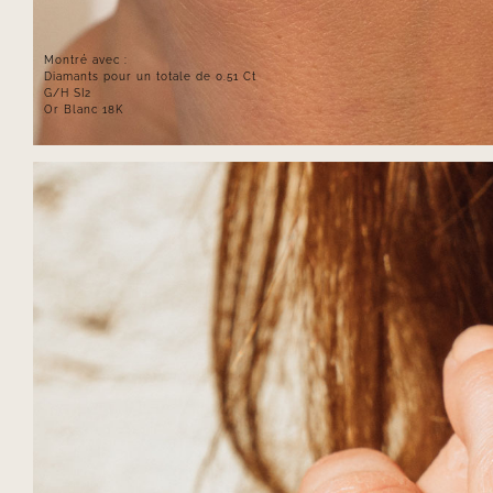
Montré avec :
Diamants pour un totale de 0.51 Ct
G/H SI2
Or Blanc 18K