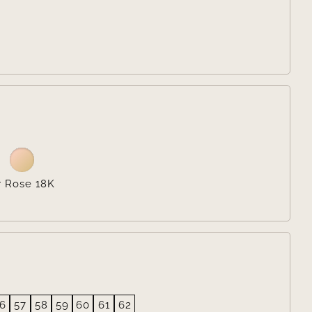

r Rose 18K
6
57
58
59
60
61
62