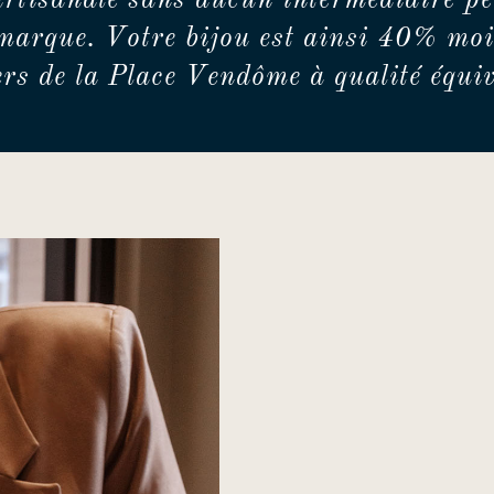
artisanale sans aucun intermédiaire pe
marque. Votre bijou est ainsi 40% moi
iers de la Place Vendôme à qualité équiv