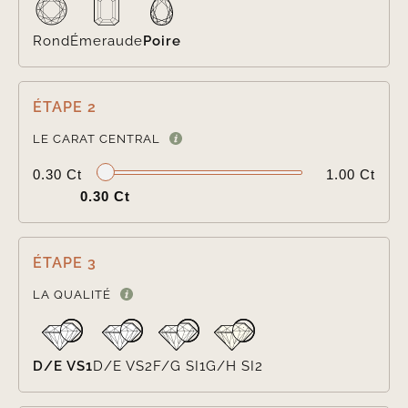
Rond
Émeraude
Poire
ÉTAPE 2

LE CARAT CENTRAL
0.30 Ct
1.00 Ct
0.30 Ct
ÉTAPE 3

LA QUALITÉ
D/E VS1
D/E VS2
F/G SI1
G/H SI2