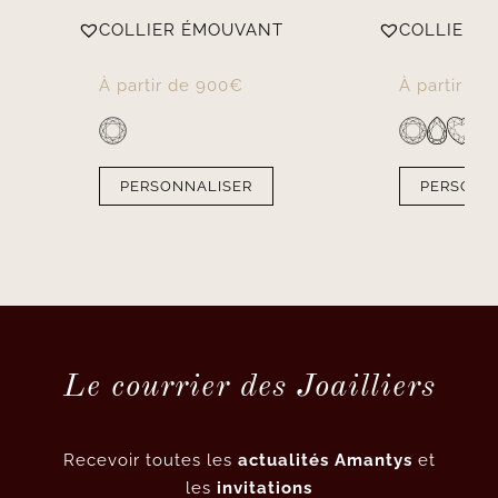
COLLIER ÉMOUVANT
COLLIER P
À partir de
900
€
À partir de
PERSONNALISER
PERSONN
Le courrier des Joailliers
Recevoir toutes les
actualités Amantys
et
les
invitations