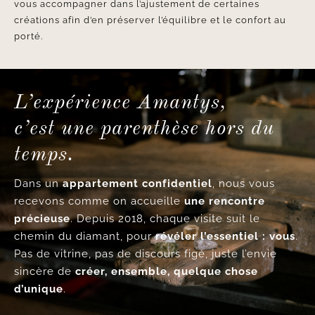
vous accompagner dans l’ajustement de certaines
créations afin d’en préserver l’équilibre et le confort au
porté.
L’expérience Amantys,
c’est une parenthèse hors du
temps.
Dans un
appartement confidentiel
, nous vous
recevons comme on accueille
une rencontre
précieuse
. Depuis 2018, chaque visite suit le
chemin du diamant, pour
révéler l’essentiel : vous
.
Pas de vitrine, pas de discours figé, juste l’envie
sincère de
créer, ensemble, quelque chose
d’unique
.