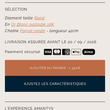
SÉLECTION
Diamant taille
Rond
En
Or Blanc palladié 18K
Chaîne
Forçat ronde
- longueur 42cm
LIVRAISON ASSURÉE AVANT LE 20 / 09 / 2026
Paiement sécurisé
AJOUTER AU PANIER - 1,350€
AJUSTEZ LES CARACTÉRISTIQUES
L'EXPÉRIENCE AMANTYS