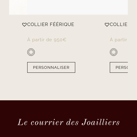
COLLIER FÉÉRIQUE
COLLIER 
À partir de
950
€
À partir de
PERSONNALISER
PERSONN
Le courrier des Joailliers