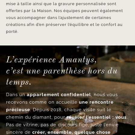
mise à taille ainsi que la gravure personnalisée sont
offertes par la Maison. Nos équipes peuvent également
vous accompagner dans l’ajustement de certaines
créations afin d’en préserver l’équilibre et le confort au
porté.
L’expérience Amantys,
c’est une parenthèse hors du
temps.
Dans un
appartement confidentiel
, nous vous
recevons comme on accueille
une rencontre
précieuse
. Depuis 2018, chaque visite suit le
chemin du diamant, pour
révéler l’essentiel : vous
.
Pas de vitrine, pas de discours figé, juste l’envie
sincère de
créer, ensemble, quelque chose