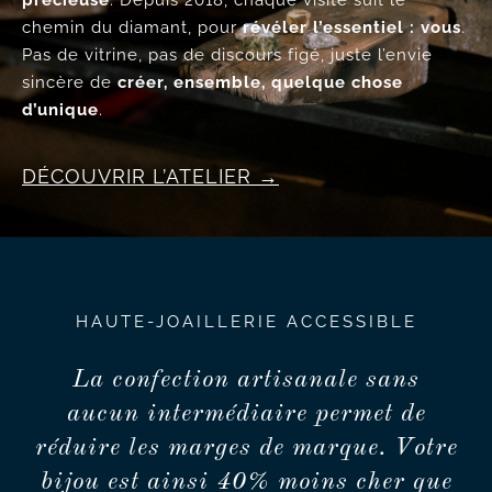
précieuse
. Depuis 2018, chaque visite suit le
chemin du diamant, pour
révéler l’essentiel : vous
.
Pas de vitrine, pas de discours figé, juste l’envie
sincère de
créer, ensemble, quelque chose
d’unique
.
DÉCOUVRIR L’ATELIER
HAUTE-JOAILLERIE ACCESSIBLE
La confection artisanale sans
aucun intermédiaire permet de
réduire les marges de marque. Votre
bijou est ainsi 40% moins cher que