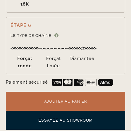
18K
ÉTAPE 6

LE TYPE DE CHAÎNE
Forçat
Forçat
Diamantée
ronde
limée
Paiement sécurisé
AJOUTER AU PANIER
ESSAYEZ AU SHOWROOM