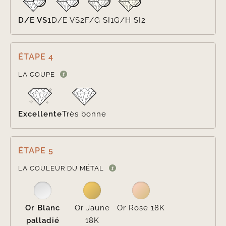
D/E VS1
D/E VS2
F/G SI1
G/H SI2
ÉTAPE 4

LA COUPE
Excellente
Très bonne
ÉTAPE 5

LA COULEUR DU MÉTAL
Or Blanc
Or Jaune
Or Rose 18K
palladié
18K