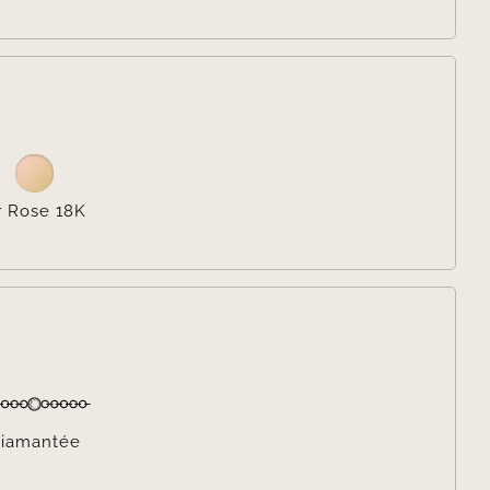

r Rose 18K

iamantée