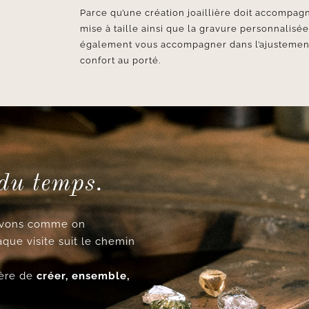
Parce qu’une création joaillière doit accompagn
mise à taille ainsi que la gravure personnalisé
également vous accompagner dans l’ajustement d
confort au porté.
 du temps.
cevons comme on
aque visite suit le chemin
ncère de
créer, ensemble,