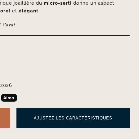
nique joaillière du
micro-serti
donne un aspect
orel
et
élégant
.
8 Carat
 2026
AJUSTEZ LES CARACTÉRISTIQUES