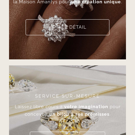
la Maison Amantys pour
une création unique
.
VOIR LE DÉTAIL
SERVICE SUR-MESURE
Laissez libre cours à
votre imagination
pour
concevoir
un bijou à ses prémisses
.