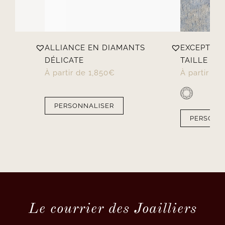
ALLIANCE EN DIAMANTS
EXCEPTIO
T
DÉLICATE
TAILLE RON
À partir de
1,850
€
À partir de
PERSONNALISER
PERSONN
Le courrier des Joailliers