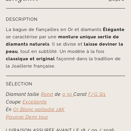
DESCRIPTION
La bague de fiançailles en Or et diamants
Élégante
se caractérise par une
monture unique sertie de
diamants naturels
. Il se divise et
laisse deviner la
peau
, tout en subtilité. Un modèle à la fois
classique et original
façonné dans la tradition de
la Joaillerie française.
SÉLECTION
Diamant taille
Rond
de
0.30
Carat
F/G SI1
Coupe
Excellente
En
Or Blanc palladié 18K
Pavage Demi tour
LIVRAISON ASSURÉE AVANT LE 18 / 09 / 2026