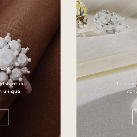
ION
xistant
de
Laissez 
n unique
.
con