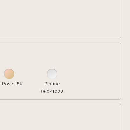


r Rose 18K
Platine
950/1000
