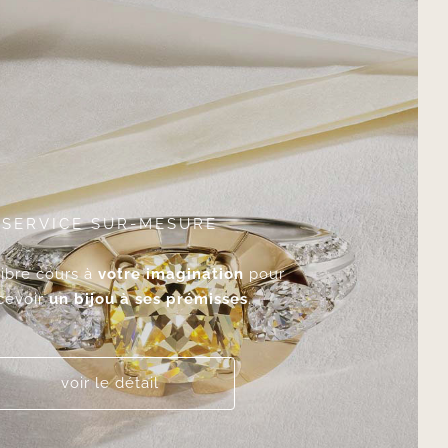
SERVICE SUR-MESURE
libre cours à
votre imagination
pour
cevoir
un bijou à ses prémisses
.
voir le détail