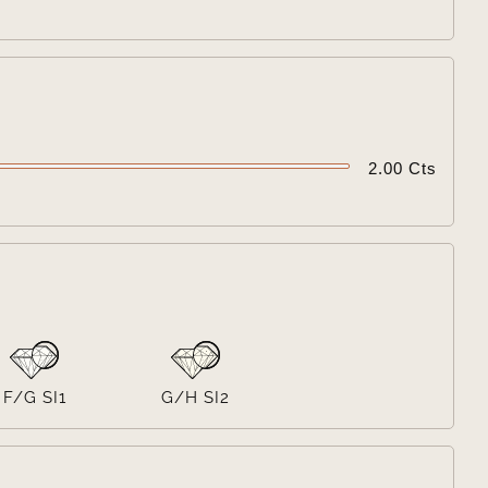

2.00 Cts

F/G SI1
G/H SI2