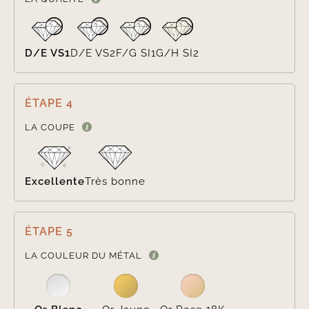
D/E VS1
D/E VS2
F/G SI1
G/H SI2
ÉTAPE 4

LA COUPE
Excellente
Très bonne
ÉTAPE 5

LA COULEUR DU MÉTAL