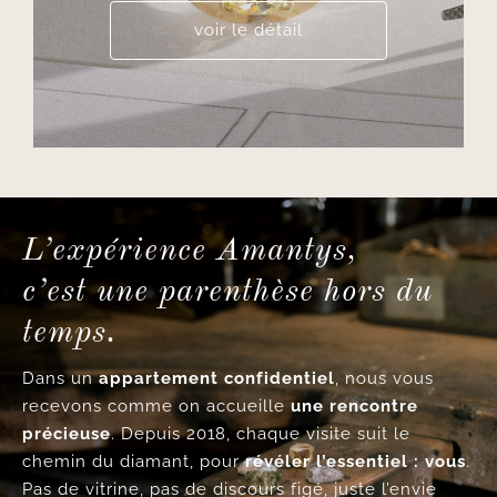
voir le détail
L’expérience Amantys,
c’est une parenthèse hors du
temps.
Dans un
appartement confidentiel
, nous vous
recevons comme on accueille
une rencontre
précieuse
. Depuis 2018, chaque visite suit le
chemin du diamant, pour
révéler l’essentiel : vous
.
Pas de vitrine, pas de discours figé, juste l’envie