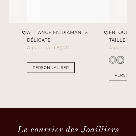
ALLIANCE EN DIAMANTS
ÉBLOUISS
T
DÉLICATE
TAILLE RON
À partir de
1,850
€
À partir de
PERSONNALISER
PERSONN
Le courrier des Joailliers