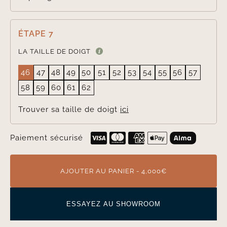
ÉTAPE 7
LA TAILLE DE DOIGT
46
47
48
49
50
51
52
53
54
55
56
57
58
59
60
61
62
Trouver sa taille de doigt
ici
Paiement sécurisé
AJOUTER AU PANIER - 4,000€
ESSAYEZ AU SHOWROOM