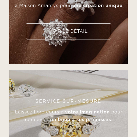
la Maison Amantys pour
une création unique
.
VOIR LE DÉTAIL
SERVICE SUR-MESURE
Laissez libre cours à
votre imagination
pour
concevoir
un bijou à ses prémisses
.