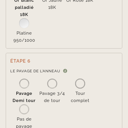
Or Blanc
Or Jaune
Or Rose 18K
palladié
18K
18K
Platine
950/1000
ÉTAPE 6

LE PAVAGE DE L’ANNEAU
Pavage
Pavage 3/4
Tour
Demi tour
de tour
complet
Pas de
pavage