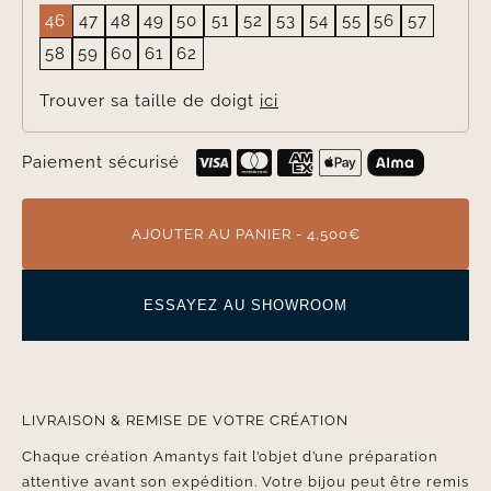
46
47
48
49
50
51
52
53
54
55
56
57
58
59
60
61
62
Trouver sa taille de doigt
ici
Paiement sécurisé
AJOUTER AU PANIER - 4,500€
ESSAYEZ AU SHOWROOM
LIVRAISON & REMISE DE VOTRE CRÉATION
Chaque création Amantys fait l’objet d’une préparation
attentive avant son expédition. Votre bijou peut être remis