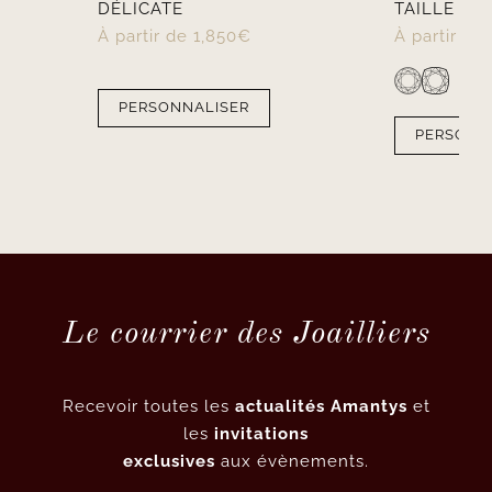
T
DÉLICATE
TAILLE RON
À partir de
1,850
€
À partir de
PERSONNALISER
PERSONN
Le courrier des Joailliers
Recevoir toutes les
actualités Amantys
et
les
invitations
exclusives
aux évènements.