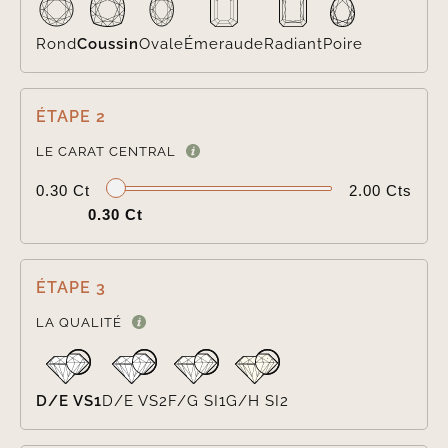
Rond
Coussin
Ovale
Émeraude
Radiant
Poire
ÉTAPE 2

LE CARAT CENTRAL
0.30 Ct
2.00 Cts
0.30 Ct
ÉTAPE 3

LA QUALITÉ
D/E VS1
D/E VS2
F/G SI1
G/H SI2