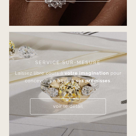
SERVICE SUR-MESURE
Laissez libre cours à
votre imagination
pour
concevoir
un bijou à ses prémisses
.
voir le détail