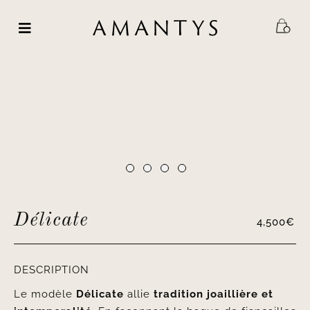
Passer
au
contenu
Délicate
4,500
€
DESCRIPTION
Le modèle
Délicate
allie
tradition joaillière et