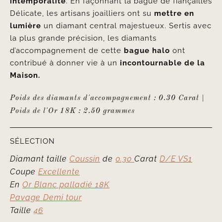
intemporalité
. En façonnant la bague de fiançailles
Délicate, les artisans joailliers ont su
mettre en
lumière
un diamant central majestueux. Sertis avec
la plus grande précision, les diamants
d’accompagnement de cette
bague halo
ont
contribué à donner vie à un
incontournable de la
Maison.
Poids des diamants d'accompagnement : 0.30 Carat |
Poids de l'Or 18K : 2.50 grammes
SÉLECTION
Diamant taille
Coussin
de
0.30
Carat
D/E VS1
Coupe
Excellente
En
Or Blanc palladié 18K
Pavage Demi tour
Taille
46