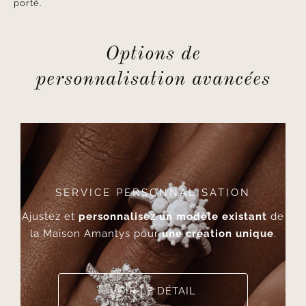
porté.
Options de
personnalisation avancées
SERVICE PERSONNALISATION
Ajustez et
personnalisez un modèle existant
de
la Maison Amantys pour
une création unique
.
VOIR LE DÉTAIL