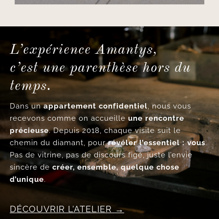
L’expérience Amantys,
c’est une parenthèse hors du
temps.
Dans un
appartement confidentiel
, nous vous
recevons comme on accueille
une rencontre
précieuse
. Depuis 2018, chaque visite suit le
chemin du diamant, pour
révéler l’essentiel : vous
.
Pas de vitrine, pas de discours figé, juste l’envie
sincère de
créer, ensemble, quelque chose
d’unique
.
DÉCOUVRIR L’ATELIER