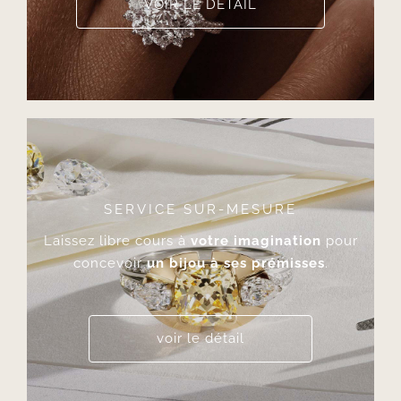
VOIR LE DÉTAIL
SERVICE SUR-MESURE
Laissez libre cours à
votre imagination
pour
concevoir
un bijou à ses prémisses
.
voir le détail