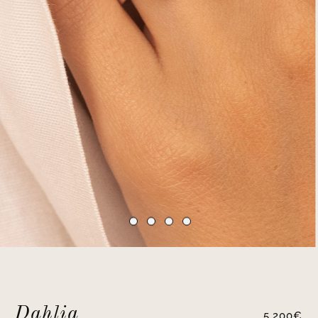
Dahlia
5,200
€