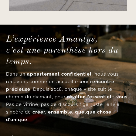
L’expérience Amantys,
c’est une parenthèse hors du
temps.
Dans un
appartement confidentiel
, nous vous
recevons comme on accueille
une rencontre
précieuse
. Depuis 2018, chaque visite suit le
chemin du diamant, pour
révéler l’essentiel : vous
.
Pas de vitrine, pas de discours figé, juste l’envie
sincère de
créer, ensemble, quelque chose
d’unique
.