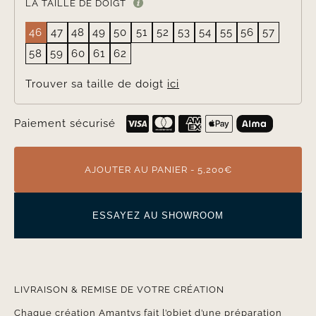
LA TAILLE DE DOIGT
46
47
48
49
50
51
52
53
54
55
56
57
58
59
60
61
62
Trouver sa taille de doigt
ici
Paiement sécurisé
AJOUTER AU PANIER - 5,200€
ESSAYEZ AU SHOWROOM
LIVRAISON & REMISE DE VOTRE CRÉATION
Chaque création Amantys fait l’objet d’une préparation