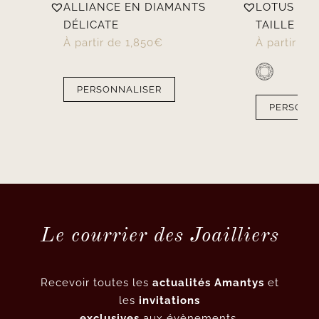
ALLIANCE EN DIAMANTS
LOTUS
T
DÉLICATE
TAILLE RON
À partir de
1,850
€
À partir de
PERSONNALISER
PERSONN
Le courrier des Joailliers
Recevoir toutes les
actualités Amantys
et
les
invitations
exclusives
aux évènements.