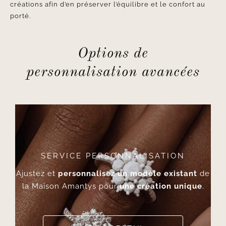
créations afin d’en préserver l’équilibre et le confort au
porté.
Options de
personnalisation avancées
SERVICE PERSONNALISATION
Ajustez et
personnalisez un modèle existant
de
la Maison Amantys pour
une création unique
.