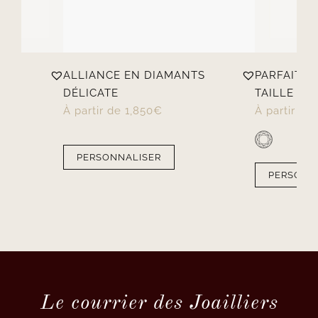
ALLIANCE EN DIAMANTS
PARFAITE
T
DÉLICATE
TAILLE RON
À partir de
1,850
€
À partir de
PERSONNALISER
PERSONN
Le courrier des Joailliers