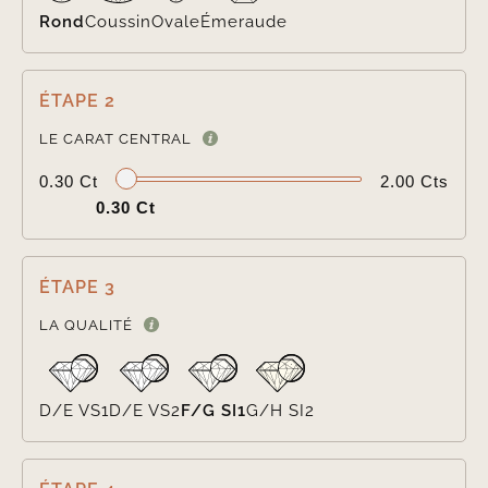
Rond
Coussin
Ovale
Émeraude
ÉTAPE 2

LE CARAT CENTRAL
0.30 Ct
2.00 Cts
0.30 Ct
ÉTAPE 3

LA QUALITÉ
D/E VS1
D/E VS2
F/G SI1
G/H SI2