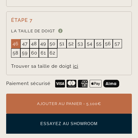
ÉTAPE 7
LA TAILLE DE DOIGT
46
47
48
49
50
51
52
53
54
55
56
57
58
59
60
61
62
Trouver sa taille de doigt
ici
Paiement sécurisé
AJOUTER AU PANIER - 5,100€
ESSAYEZ AU SHOWROOM