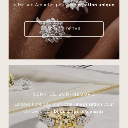
la Maison Amantys pour une
création unique
.
VOIR LE DÉTAIL
SERVICE SUR-MESURE
Laissez libre cours à votre
imagination
pour
concevoir un
bijou à ses prémisses
.