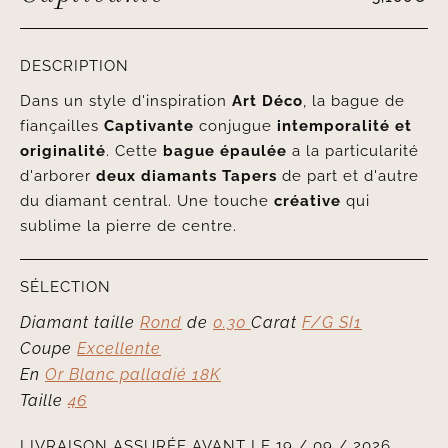
DESCRIPTION
Dans un style d'inspiration
Art Déco
, la bague de
fiançailles
Captivante
conjugue
intemporalité et
originalité
. Cette
bague épaulée
a la particularité
d'arborer
deux diamants Tapers
de part et d'autre
du diamant central. Une touche
créative
qui
sublime la pierre de centre.
SÉLECTION
Diamant taille
Rond
de
0.30
Carat
F/G SI1
Coupe
Excellente
En
Or Blanc palladié 18K
Taille
46
LIVRAISON ASSURÉE AVANT LE 19 / 09 / 2026