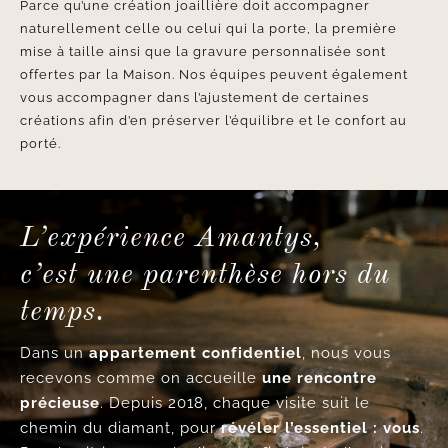
Parce qu’une création joaillière doit accompagner
naturellement celle ou celui qui la porte, la première
mise à taille ainsi que la gravure personnalisée sont
offertes par la Maison. Nos équipes peuvent également
vous accompagner dans l’ajustement de certaines
créations afin d’en préserver l’équilibre et le confort au
porté.
L’expérience Amantys,
c’est une parenthèse hors du
temps.
Dans un
appartement confidentiel
, nous vous
recevons comme on accueille
une rencontre
précieuse
. Depuis 2018, chaque visite suit le
chemin du diamant, pour
révéler l’essentiel : vous
.