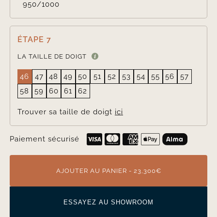
950/1000
ÉTAPE 7
LA TAILLE DE DOIGT
46
47
48
49
50
51
52
53
54
55
56
57
58
59
60
61
62
Trouver sa taille de doigt
ici
Paiement sécurisé
AJOUTER AU PANIER - 23,300€
ESSAYEZ AU SHOWROOM