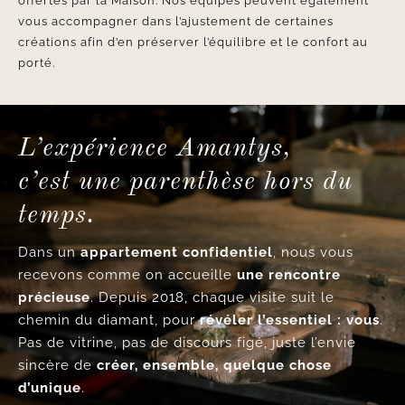
offertes par la Maison. Nos équipes peuvent également
vous accompagner dans l’ajustement de certaines
créations afin d’en préserver l’équilibre et le confort au
porté.
L’expérience Amantys,
c’est une parenthèse hors du
temps.
Dans un
appartement confidentiel
, nous vous
recevons comme on accueille
une rencontre
précieuse
. Depuis 2018, chaque visite suit le
chemin du diamant, pour
révéler l’essentiel : vous
.
Pas de vitrine, pas de discours figé, juste l’envie
sincère de
créer, ensemble, quelque chose
d’unique
.