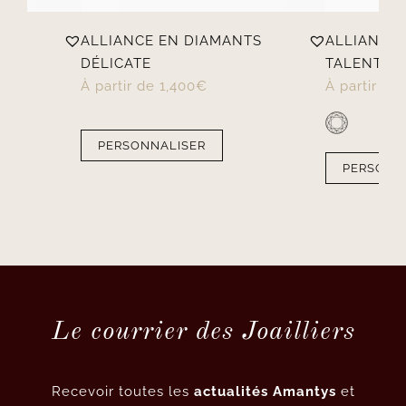
ALLIANCE EN DIAMANTS
ALLIANCE
DÉLICATE
TALENTUE
À partir de
1,400
€
À partir de
PERSONNALISER
PERSONN
Le courrier des Joailliers
Recevoir toutes les
actualités Amantys
et