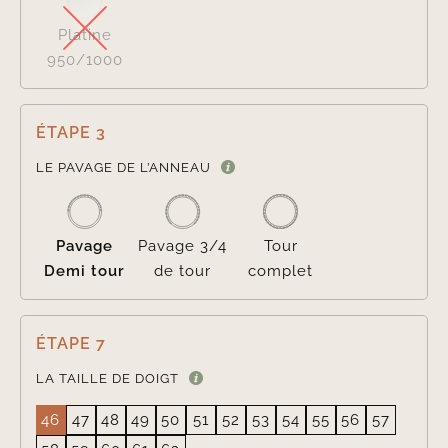
Platine
950/1000
ÉTAPE 3

LE PAVAGE DE L’ANNEAU
Pavage
Pavage 3/4
Tour
Demi tour
de tour
complet
ÉTAPE 7
LA TAILLE DE DOIGT
46
47
48
49
50
51
52
53
54
55
56
57