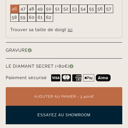
LA TAILLE DE DOIGT
46
47
48
49
50
51
52
53
54
55
56
57
58
59
60
61
62
Trouver sa taille de doigt
ici
GRAVURE
LE DIAMANT SECRET (+80€)
Paiement sécurisé
AJOUTER AU PANIER - 3,400€
ESSAYEZ AU SHOWROOM