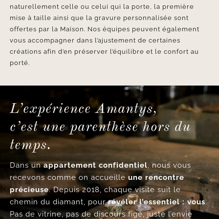
Parce qu’une création joaillière doit accompagner
naturellement celle ou celui qui la porte, la première
mise à taille ainsi que la gravure personnalisée sont
offertes par la Maison. Nos équipes peuvent également
vous accompagner dans l’ajustement de certaines
créations afin d’en préserver l’équilibre et le confort au
porté.
L’expérience Amantys,
c’est une parenthèse hors du
temps.
Dans un
appartement confidentiel
, nous vous
recevons comme on accueille
une rencontre
précieuse
. Depuis 2018, chaque visite suit le
chemin du diamant, pour
révéler l’essentiel : vous
.