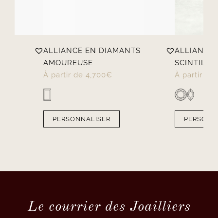
TS
ALLIANCE EN DIAMANTS
ALLIANCE
AMOUREUSE
SCINTILLA
À partir de
4,700
€
À partir de
PERSONNALISER
PERSONN
Le courrier des Joailliers